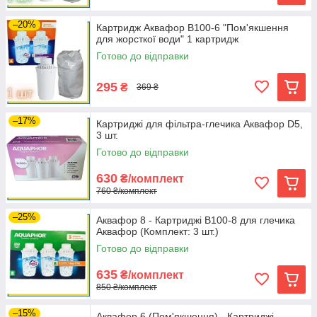
–20%
Картридж Аквафор В100-6 "Пом'якшення
для жорсткої води" 1 картридж
Готово до відправки
295
₴
369 ₴
–17%
Картриджі для фільтра-глечика Аквафор D5,
3 шт.
Готово до відправки
630
₴/комплект
760 ₴/комплект
–25%
Аквафор 8 - Картриджі В100-8 для глечика
Аквафор (Комплект: 3 шт.)
Готово до відправки
635
₴/комплект
850 ₴/комплект
–15%
Аквафор 6 (Пом'якшення) - Картриджі