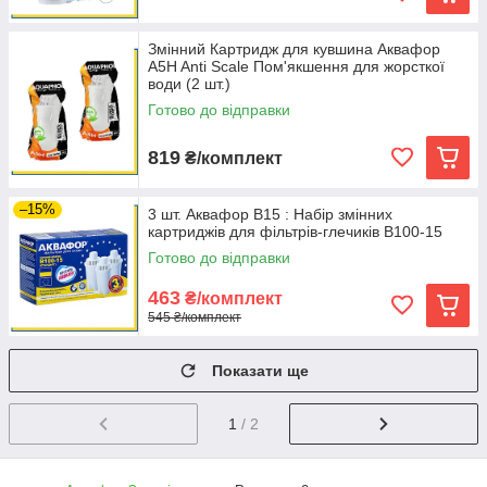
Змінний Картридж для кувшина Аквафор
А5H Anti Scale Пом'якшення для жорсткої
води (2 шт.)
Готово до відправки
819
₴/комплект
–15%
3 шт. Аквафор В15 : Набір змінних
картриджів для фільтрів-глечиків В100-15
Готово до відправки
463
₴/комплект
545 ₴/комплект
Показати ще
1
/ 2