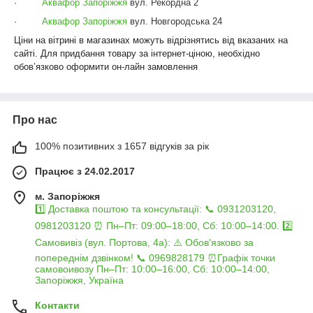
·
Аквафор Запоріжжя
вул. Рекордна 2
·
Аквафор Запоріжжя
вул. Новгородська 24
Ціни на вітрині в магазинах можуть відрізнятись від вказаних на
сайті.
Для придбання товару за інтернет-ціною, необхідно
обов’язково оформити он-лайн замовлення
Про нас
100% позитивних з 1657 відгуків за рік
Працює з 24.02.2017
м. Запоріжжя
1️⃣ Доставка поштою та консультації: 📞 0931203120,
0981203120 ⏰ Пн–Пт: 09:00–18:00, Сб: 10:00–14:00. 2️⃣
Самовивіз (вул. Портова, 4а): ⚠️ Обов'язково за
попереднім дзвінком! 📞 0969828179 ⏰Графік точки
самовоивозу Пн–Пт: 10:00–16:00, Сб: 10:00–14:00,
Запоріжжя, Україна
Контакти