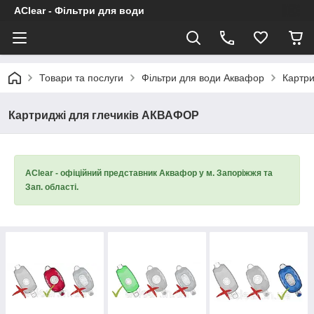
AClear - Фільтри для води
Товари та послуги
Фільтри для води Аквафор
Картри
Картриджі для глечиків АКВАФОР
AClear - офіційний представник Аквафор у м. Запоріжжя та
Зап. області.