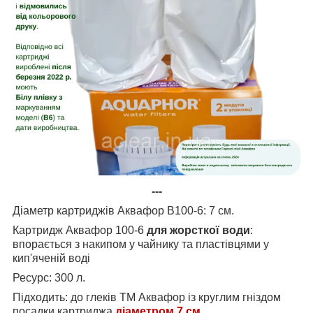
---
Діаметр картриджів Аквафор B100-6: 7 см.
Картридж Аквафор 100-6
для жорсткої води
:
впорається з накипом у чайнику та пластівцями у
кип'яченій воді
Ресурс: 300 л.
Підходить: до глеків ТМ Аквафор із круглим гніздом
посадки картриджа
діаметром 7 см.