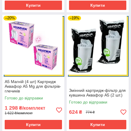
Купити
Купити
–20%
–19%
A5 Магній (4 шт) Картридж
Аквафор А5 Mg для фільтрів-
Змінний картридж-фільтр для
глечиків
кувшина Аквафор А5 (2 шт.)
Готово до відправки
Готово до відправки
1 298
₴/комплект
624
₴
774 ₴
1 622 ₴/комплект
Купити
Купити