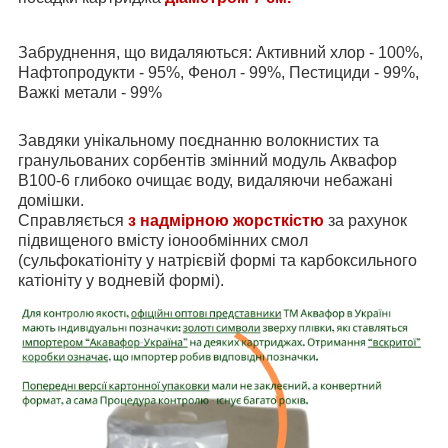
Забруднення, що видаляються: Активний хлор - 100%,
Нафтопродукти - 95%, Фенол - 99%, Пестициди - 99%,
Важкі метали - 99%
Завдяки унікальному поєднанню волокнистих та
гранульованих сорбентів змінний модуль Аквафор
В100-6 глибоко очищає воду, видаляючи небажані
домішки.
Справляється
з надмірною жорсткістю
за рахунок
підвищеного вмісту іонообмінних смол
(сульфокатіоніту у натрієвій формі та карбоксильного
катіоніту у водневій формі).