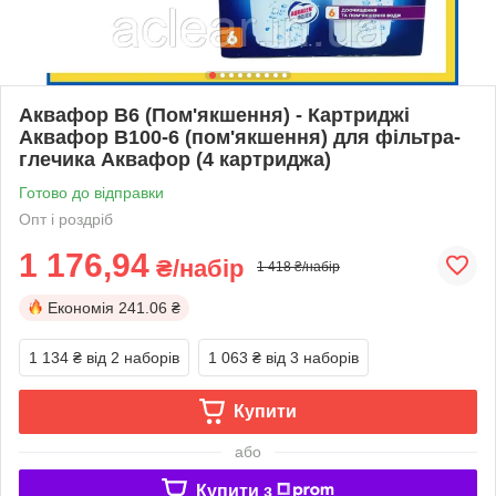
Аквафор В6 (Пом'якшення) - Картриджі
Аквафор В100-6 (пом'якшення) для фільтра-
глечика Аквафор (4 картриджа)
Готово до відправки
Опт і роздріб
1 176,94
₴/набір
1 418 ₴/набір
Економія
241.06 ₴
1 134 ₴
від 2 наборів
1 063 ₴
від 3 наборів
Купити
або
Купити з