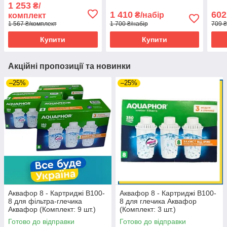
філь
1 253
₴/
(Ком
1 410
602
₴/набір
комплект
1 567 ₴/комплект
1 700 ₴/набір
709 ₴
Купити
Купити
Акційні пропозиції та новинки
–25%
–25%
Аквафор 8 - Картриджі В100-
Аквафор 8 - Картриджі В100-
8 для фільтра-глечика
8 для глечика Аквафор
Аквафор (Комплект: 9 шт.)
(Комплект: 3 шт.)
Готово до відправки
Готово до відправки