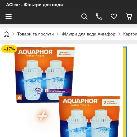
AClear - Фільтри для води
Товари та послуги
Фільтри для води Аквафор
Картри
–17%