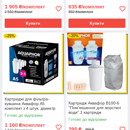
1 905
635
₴/комплект
₴/комплект
2 550 ₴/комплект
850 ₴/комплект
Купити
Купити
–25%
–20%
Картриджі для фільтра-
Картридж Аквафор В100-6
кувшина Аквафор А5
"Пом'якшення для жорсткої
комплект з 4 штук, діаметр
води" 1 картридж
картриджа 7 см. (Естонія)
Готово до відправки
Готово до відправки
1 160
₴/комплект
295
₴
369 ₴