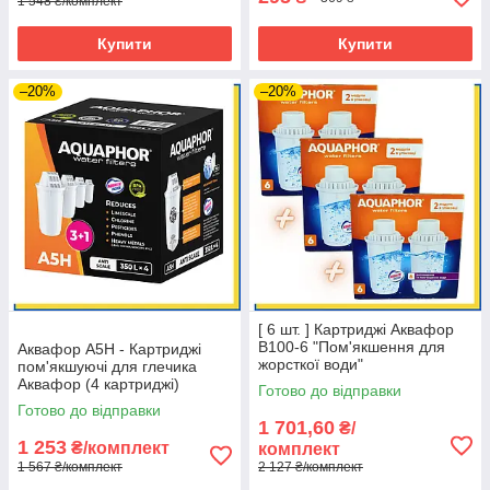
1 548 ₴/комплект
Купити
Купити
–20%
–20%
[ 6 шт. ] Картриджі Аквафор
В100-6 "Пом'якшення для
Аквафор А5Н - Картриджі
жорсткої води"
пом'якшуючі для глечика
Аквафор (4 картриджі)
Готово до відправки
Готово до відправки
1 701,60
₴/
1 253
₴/комплект
комплект
1 567 ₴/комплект
2 127 ₴/комплект