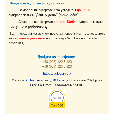
Швидкість відправки та доставки:
·
Замовлення оформлені та узгоджені
до 13:00
-
відправляються
"День у день"
(
окрім неділі
).
·
Замовлення оформлені
після 13:00
- відправляються
наступного робочого дня
.
Після передачі магазином посилки перевізнику - відповідають
за
терміни її доставки
поштові служби (Нова пошта або
Укрпошта)
Довідки по телефонам:
+38 (098) 120-3-120
+38 (093) 120-3-120
https://aclear.in.ua/
Магазин
AClear
увійшов у
100 кращих
магазинів 2021 р. за
версією
Prom Ecommerce Кращі