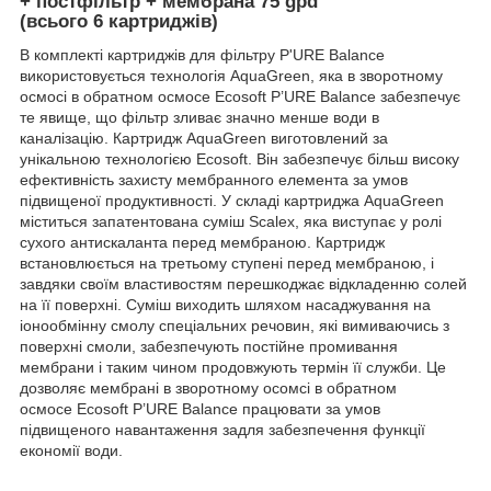
+
постфільтр
+ мембрана 75 gpd
(всього 6 картриджів)
В комплекті картриджів для фільтру P'URE Balance
використовується технологія AquaGreen, яка в зворотному
осмосі в обратном осмосе Ecosoft P’URE Balance забезпечує
те явище, що фільтр зливає значно менше води в
каналізацію. Картридж AquaGreen виготовлений за
унікальною технологією Ecosoft. Він забезпечує більш високу
ефективність захисту мембранного елемента за умов
підвищеної продуктивності. У складі картриджа AquaGreen
міститься запатентована суміш Scalex, яка виступає у ролі
сухого антискаланта перед мембраною. Картридж
встановлюється на третьому ступені перед мембраною, і
завдяки своїм властивостям перешкоджає відкладенню солей
на її поверхні. Суміш виходить шляхом насаджування на
іонообмінну смолу спеціальних речовин, які вимиваючись з
поверхні смоли, забезпечують постійне промивання
мембрани і таким чином продовжують термін її служби. Це
дозволяє мембрані в зворотному осомсі в обратном
осмосе Ecosoft P’URE Balance працювати за умов
підвищеного навантаження задля забезпечення функції
економії води.