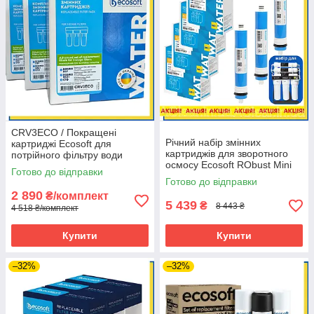
CRV3ECO / Покращені
Річний набір змінних
картриджі Ecosoft для
картриджів для зворотного
потрійного фільтру води
осмосу Ecosoft RObust Mini
(набір: 3 комплекти)
Готово до відправки
ROBUST1000STD
Готово до відправки
2 890
₴/комплект
5 439
₴
8 443 ₴
4 518 ₴/комплект
Купити
Купити
–32%
–32%