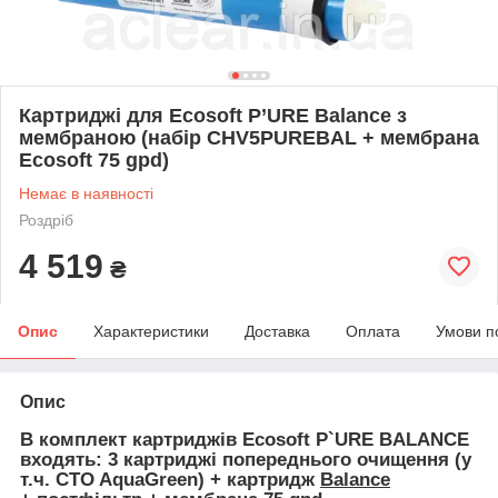
Картриджі для Ecosoft P’URE Balance з
мембраною (набір CHV5PUREBAL + мембрана
Ecosoft 75 gpd)
Немає в наявності
Роздріб
4 519
₴
Опис
Характеристики
Доставка
Оплата
Умови п
Опис
В комплект картриджів Ecosoft P`URE BALANCE
входять: 3 картриджі
попереднього очищення
(у
т.ч. CTO AquaGreen)
+
картридж
Balance