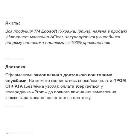
- - - - - - -
Якість:
Вся продукція
ТМ
Ecosoft
(Україна, Ірпінь), наявна в продажі
у
інтернет магазина
AClear
, закуповується
у виробника
напряму оптовими партіями і є 100% оригінальною.
- - - - - - -
Доставка:
Оформляючи
замовлення з доставкою
поштовими
службами
, Ви можете скористатись способом оплати
ПРОМ
ОПЛАТА
(
Безпечна угода
): оплата зберігається у
посередника «Prom» до повного виконання замовлення,
інакше гарантовано повертається платнику.
- - - - - - -