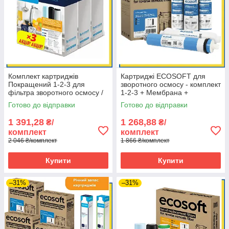
Комплект картриджів
Картриджі ECOSOFT для
Покращений 1-2-3 для
зворотного осмосу - комплект
фільтра зворотного осмосу /
1-2-3 + Мембрана +
CHV3ECO (3 комплекти)
Постфільтр
Готово до відправки
Готово до відправки
1 391,28
1 268,88
₴/
₴/
комплект
комплект
2 046 ₴/комплект
1 866 ₴/комплект
Купити
Купити
–31%
–31%