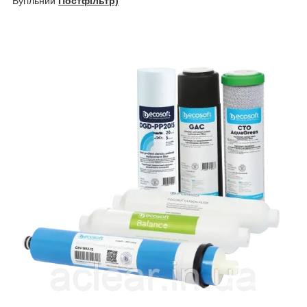
Вугільний
Постфільтр)