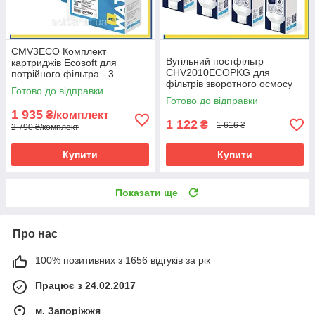
CMV3ECO Комплект
Вугільний постфільтр
картриджів Ecosoft для
CHV2010ECOPKG для
потрійного фільтра - 3
фільтрів зворотного осмосу
комплекта
Готово до відправки
(4 шт.)
Готово до відправки
1 935
₴/комплект
1 122
₴
1 616 ₴
2 790 ₴/комплект
Купити
Купити
Показати ще
Про нас
100% позитивних з 1656 відгуків за рік
Працює з 24.02.2017
м. Запоріжжя