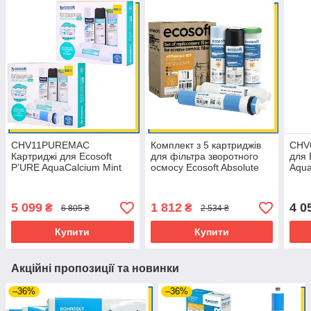
CHV11PUREMAC
Комплект з 5 картриджів
CHV
Картриджі для Ecosoft
для фільтра зворотного
для 
P’URE AquaCalcium Mint
осмосу Ecosoft Absolute
Aqua
річний запас
без мінералізатора
міся
(CHV3ECOAGR + Post +
мембрана 75 GPD)
5 099
1 812
4 0
₴
₴
6 805 ₴
2 534 ₴
Купити
Купити
Акційні пропозиції та новинки
–36%
–36%