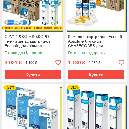
CPV17POSTMIN50GPD
Комплект картриджів Ecosoft
Річний запас картриджів
Absolute 6 місяців
Ecosoft для фільтра
CHV5ECOABS для
зворотного осмосу Standard з
MO675MECO та
Готово до відправки
Готово до відправки
мінералізатором
MO675MPSECO
3 021
1 130
₴
₴
4 400 ₴
1 630 ₴
Купити
Купити
–31%
–31%