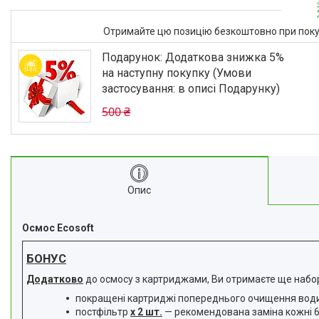
Отримайте цю позицію безкоштовно при поку
Подарунок: Додаткова знижка 5%
на наступну покупку (Умови
застосування: в описі Подарунку)
500 ₴
Опис
Осмос Ecosoft
БОНУС
Додатково
до осмосу з картриджами, Ви отримаєте ще набори
покращені картриджі попереднього очищення вод
постфільтр
х 2 шт.
— рекомендована заміна кожні 6