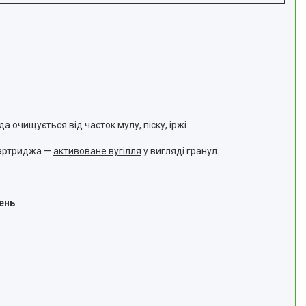
ода очищується від часток мулу, піску, іржі.
 картриджа —
активоване вугілля
у вигляді гранул.
ень
.