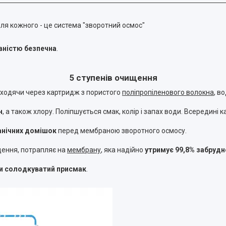
для кожного - це система "зворотний осмос"
вністю безпечна
.
5 ступенів очищення
оходячи через картридж з пористого
поліпропіленового волокна
, в
н
, а також хлору. Поліпшується смак, колір і запах води. Всередині
анічних домішок
перед мембраною зворотного осмосу.
щення, потрапляє на
мембрану
, яка надійно
утримує 99,8% забрудн
хи солодкуватий присмак
.