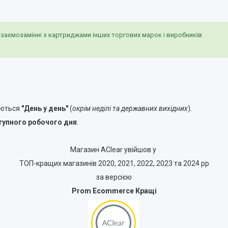
взаємозамінні з картриджами інших торгових марок і виробників.
яються
"День у день"
(
окрім неділі та державних вихідних
).
тупного робочого дня
.
Магазин AClear увійшов у
ТОП-кращих магазинів 2020, 2021, 2022, 2023 та 2024 рр.
за версією
Prom Ecommerce Кращі