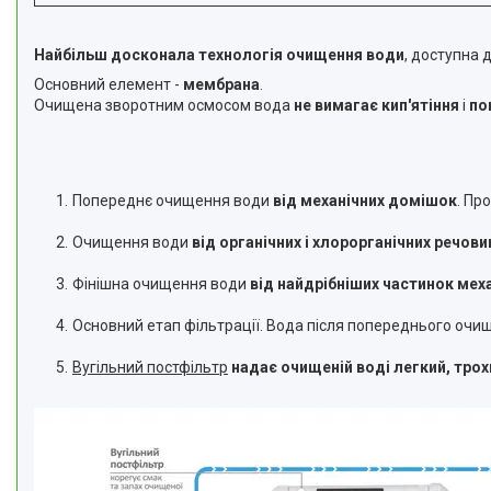
Найбільш досконала технологія очищення води
, доступна 
Основний елемент -
мембрана
.
Очищена зворотним осмосом вода
не вимагає кип'ятіння
і
по
Попереднє очищення води
від механічних домішок
. Пр
Очищення води
від органічних і хлорорганічних речови
Фінішна очищення води
від найдрібніших частинок мех
Основний етап фільтрації. Вода після попереднього очи
Вугільний постфільтр
надає очищеній воді легкий, тро