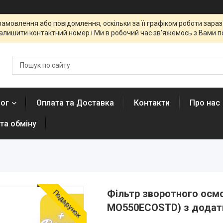
мовлення або повідомлення, оскільки за її графіком роботи зараз 
алишити контактний номер і Ми в робочий час зв'яжемось з Вами п
лог
Оплата та Доставка
Контакти
Про нас
та обміну
Фільтр зворотного осмо
Подарунок
MO550ECOSTD) з додат