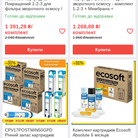
Покращений 1-2-3 для
зворотного осмосу - комплект
фільтра зворотного осмосу /
1-2-3 + Мембрана +
CHV3ECO (3 комплекти)
Постфільтр
Готово до відправки
Готово до відправки
1 391,28
1 268,88
₴/
₴/
комплект
комплект
2 046 ₴/комплект
1 866 ₴/комплект
Купити
Купити
–31%
–31%
CPV17POSTMIN50GPD
Комплект картриджів Ecosoft
Річний запас картриджів
Absolute 6 місяців