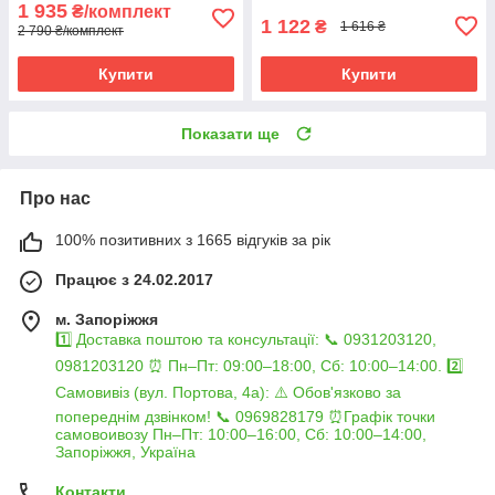
1 935
₴/комплект
1 122
₴
1 616 ₴
2 790 ₴/комплект
Купити
Купити
Показати ще
Про нас
100% позитивних з 1665 відгуків за рік
Працює з 24.02.2017
м. Запоріжжя
1️⃣ Доставка поштою та консультації: 📞 0931203120,
0981203120 ⏰ Пн–Пт: 09:00–18:00, Сб: 10:00–14:00. 2️⃣
Самовивіз (вул. Портова, 4а): ⚠️ Обов'язково за
попереднім дзвінком! 📞 0969828179 ⏰Графік точки
самовоивозу Пн–Пт: 10:00–16:00, Сб: 10:00–14:00,
Запоріжжя, Україна
Контакти