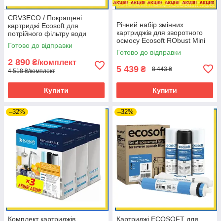
CRV3ECO / Покращені
Річний набір змінних
картриджі Ecosoft для
картриджів для зворотного
потрійного фільтру води
осмосу Ecosoft RObust Mini
(набір: 3 комплекти)
Готово до відправки
ROBUST1000STD
Готово до відправки
2 890
₴/комплект
5 439
₴
8 443 ₴
4 518 ₴/комплект
Купити
Купити
–32%
–32%
Комплект картриджів
Картриджі ECOSOFT для