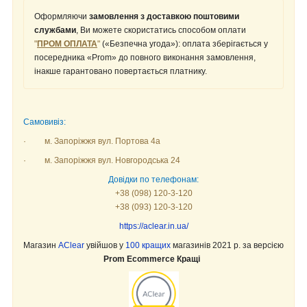
Оформляючи
замовлення з доставкою
поштовими
службами
, Ви можете скористатись способом оплати
"
ПРОМ ОПЛАТА
"
(«Безпечна угода»): оплата зберігається у
посередника «Prom» до повного виконання замовлення,
інакше гарантовано повертається платнику.
Самовивіз:
·
м. Запоріжжя вул. Портова 4а
·
м. Запоріжжя вул. Новгородська 24
Довідки по телефонам:
+38 (098) 120-3-120
+38 (093) 120-3-120
https://aclear.in.ua/
Магазин
AClear
увійшов у
100 кращих
магазинів 2021 р. за версією
Prom Ecommerce Кращі