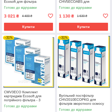
Ecosoft для фільтра
CHV5ECOABS для
зворотного осмосу Standard з
MO675MECO та
Готово до відправки
Готово до відправки
мінералізатором
MO675MPSECO
3 021
1 130
₴
₴
4 400 ₴
1 630 ₴
Купити
Купити
–31%
–31%
CMV3ECO Комплект
Вугільний постфільтр
картриджів Ecosoft для
CHV2010ECOPKG для
потрійного фільтра - 3
фільтрів зворотного осмосу
комплекта
Готово до відправки
(4 шт.)
Готово до відправки