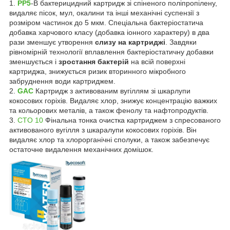
1.
PP5
-В бактерицидний картридж зі спіненого поліпропілену,
видаляє пісок, мул, окалини та інші механічні суспензії з
розміром частинок до 5 мкм. Спеціальна бактеріостатича
добавка харчового класу (добавка іонного характеру) в два
рази зменшує утворення
слизу на картриджі
. Завдяки
рівномірній технології вплавлення бактеріостатичну добавки
зменшується і
зростання бактерій
на всій поверхні
картриджа, знижується ризик вторинного мікробного
забруднення води картриджем.
2.
GAC
Картридж з активованим вугіллям зі шкарлупи
кокосових горіхів. Видаляє хлор, знижує концентрацію важких
та кольорових металів, а також фенолу та нафтопродуктів.
3.
CTO 10
Фінальна тонка очистка картриджем з спресованого
активованого вугілля з шкаралупи кокосових горіхів. Він
видаляє хлор та хлорорганічні сполуки, а також забезпечує
остаточне видалення механічних домішок.