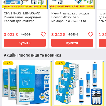
CPV17POSTMIN50GPD
Річний запас картриджів
Комп
Річний запас картриджів
Ecosoft Absolute з
для 
Ecosoft для фільтра
мембраною 75GPD та
осмо
зворотного осмосу
мінералізатором для
без 
Standard з
зворотного осмосу
(CH
мінералізатором
(повний набір)
мем
3 021
3 342
1 8
₴
₴
4 400 ₴
4 643 ₴
Купити
Купити
Акційні пропозиції та новинки
–36%
–36%