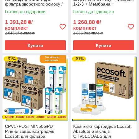
фільтра зворотного осмосу /
1-2-3 + Мембрана +
CHV3ECO (3 комплекти)
Постфільтр
Готово до відправки
Готово до відправки
1 391,28
1 268,88
₴/
₴/
комплект
комплект
2 046 ₴/комплект
1 866 ₴/комплект
Купити
Купити
–31%
–31%
CPV17POSTMIN50GPD
Комплект картриджів Ecosoft
Річний запас картриджів
Absolute 6 місяців
Ecosoft для фільтра
CHV5ECOABS для