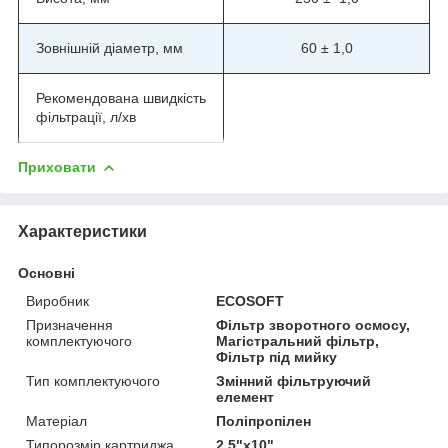
Зовнішній діаметр, мм
60 ± 1,0
Рекомендована швидкість
фільтрації, л/хв
Приховати
Характеристики
Основні
Виробник
ECOSOFT
Призначення
Фільтр зворотного осмосу,
комплектуючого
Магістральний фільтр,
Фільтр під мийку
Тип комплектуючого
Змінний фільтруючий
елемент
Матеріал
Поліпропілен
Типорозмір картриджа
2,5"х10"