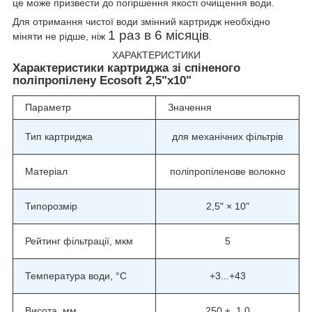
це може призвести до погіршення якості очищення води.
Для отримання чистої води змінний картридж необхідно
1 раз в 6 місяців
міняти не рідше, ніж
.
ХАРАКТЕРИСТИКИ
Характеристики картриджа зі спіненого
поліпропілену Ecosoft 2,5"х10"
Параметр
Значення
Тип картриджа
для механічних фільтрів
Матеріал
поліпропіленове волокно
Типорозмір
2,5" × 10"
Рейтинг фільтрації, мкм
5
Температура води, °C
+3...+43
Висота, мм
250 ± 1,0