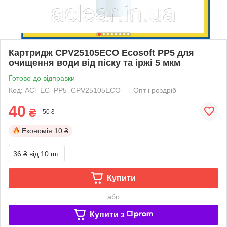
Картридж CPV25105ECO Ecosoft PP5 для
очищення води від піску та іржі 5 мкм
Готово до відправки
Код: ACl_EC_PP5_CPV25105ECO
Опт і роздріб
40
₴
50 ₴
Економія
10 ₴
36 ₴
від 10 шт.
Купити
або
Купити з