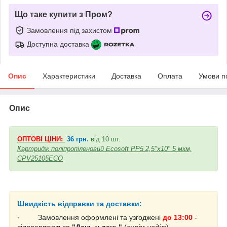
Що таке купити з Пром?
Замовлення під захистом
Доступна доставка
Опис
Характеристики
Доставка
Оплата
Умови п
Опис
ОПТОВ
І ЦІНИ:
36 грн.
від 10 шт.
Картридж поліпропіленовий Ecosoft PP5 2,5"x10" 5 мкм,
CPV25105ECO
Швидкість відправки та доставки:
·
Замовлення оформлені та узгоджені
до 13:00
-
відправляються
"День у день"
(
окрім неділі
).