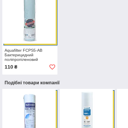
Aquafilter FCPS5-AB
Бактерицидний
поліпропіленовий
картридж
110
₴
Подібні товари компанії