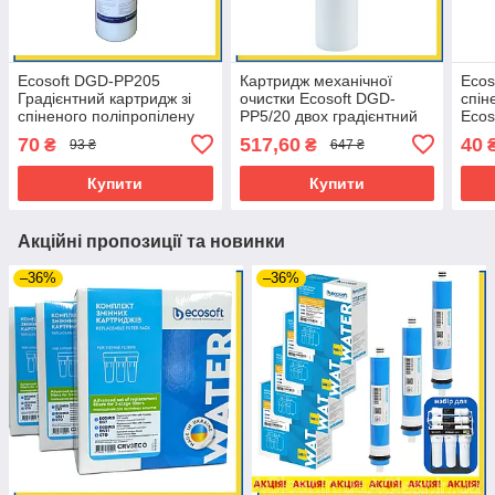
Ecosoft DGD-PP205
Картридж механічної
Ecos
Градієнтний картридж зі
очистки Ecosoft DGD-
спін
спіненого поліпропілену
PP5/20 двох градієнтний
Ecos
Ecosoft 2,5"x10"
BB20 (20/5 мкм)
CPV
70
517,60
40
₴
₴
93 ₴
647 ₴
(CPV2510205ECO)
CPV4520205ECO
Купити
Купити
Акційні пропозиції та новинки
–36%
–36%