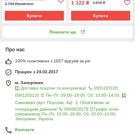
1 122
₴
1 616 ₴
2 790 ₴/комплект
Купити
Купити
Показати ще
Про нас
100% позитивних з 1657 відгуків за рік
Працює з 24.02.2017
м. Запоріжжя
1️⃣ Доставка поштою та консультації: 📞 0931203120,
0981203120 ⏰ Пн–Пт: 09:00–18:00, Сб: 10:00–14:00. 2️⃣
Самовивіз (вул. Портова, 4а): ⚠️ Обов'язково за
попереднім дзвінком! 📞 0969828179 ⏰Графік точки
самовоивозу Пн–Пт: 10:00–16:00, Сб: 10:00–14:00,
Запоріжжя, Україна
Контакти