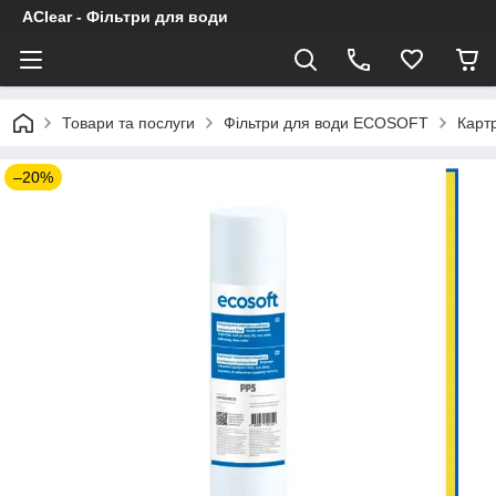
AClear - Фільтри для води
Товари та послуги
Фільтри для води ECOSOFT
Картр
–20%