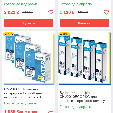
зворотного осмосу Standard з
MO675MECO та
Готово до відправки
Готово до відправки
мінералізатором
MO675MPSECO
3 021
1 130
₴
₴
4 400 ₴
1 630 ₴
Купити
Купити
–31%
–31%
CMV3ECO Комплект
Вугільний постфільтр
картриджів Ecosoft для
CHV2010ECOPKG для
потрійного фільтра - 3
фільтрів зворотного осмосу
комплекта
Готово до відправки
(4 шт.)
Готово до відправки
1 935
₴/комплект