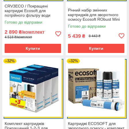
CRV3ECO / Покращені
Річний набір змінних
картриджі Ecosoft для
картриджів для зворотного
потрійного фільтру води
осмосу Ecosoft RObust Mini
(набір: 3 комплекти)
Готово до відправки
ROBUST1000STD
Готово до відправки
2 890
₴/комплект
5 439
₴
8 443 ₴
4 518 ₴/комплект
Купити
Купити
–32%
–32%
Комплект картриджів
Картриджі ECOSOFT для
Покращений 1-2-3 для
зворотного осмосу - комплект