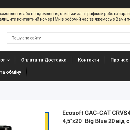
мовлення або повідомлення, оскільки за її графіком роботи зараз 
алишити контактний номер і Ми в робочий час зв'яжемось з Вами п
лог
Оплата та Доставка
Контакти
Про нас
та обміну
Ecosoft GAC-CAT CRVS4
4,5"х20" Big Blue 20 від