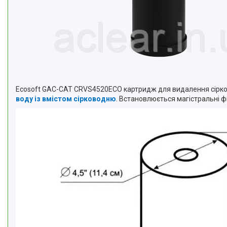
Ecosoft GAC-CAT CRVS4520ECO к
артридж для видалення сірк
воду із вмістом сірководню
. Встановлюється магістральні 