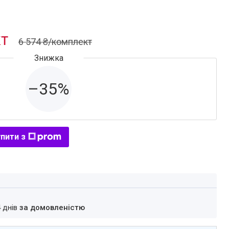
кт
6 574 ₴/комплект
–35%
пити з
4 днів
за домовленістю