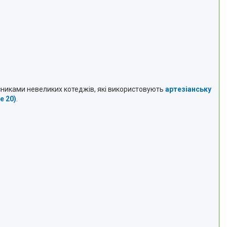
асниками невеликих котеджів, які використовують
артезіанську
ue 20)
.