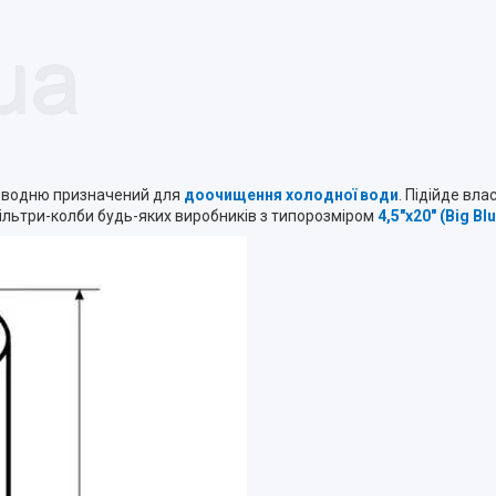
оводню призначений для
доочищення холодної води
. Підійде вл
фільтри-колби будь-яких виробників з типорозміром
4,5"х20" (Big Bl