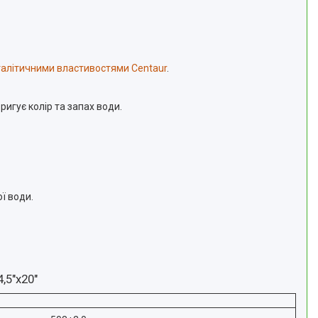
аталітичними властивостями Centaur
.
игує колір та запах води.
ї води.
,5"х20"