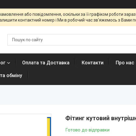
мовлення або повідомлення, оскільки за її графіком роботи зараз 
алишити контактний номер і Ми в робочий час зв'яжемось з Вами п
лог
Оплата та Доставка
Контакти
Про нас
та обміну
Фітинг кутовий внутрішн
Готово до відправки