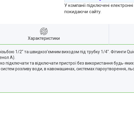
У компанії підключені електронні
покидаючи сайту.
Характеристики
 різьбою 1/2" та швидкоз’ємним виходом під трубку 1/4". Фітинги Q
енол А).
ко підключати та відключати пристрої без використання будь-яких
 систем розливу води, в кавомашинах, системах пароутворення, льо