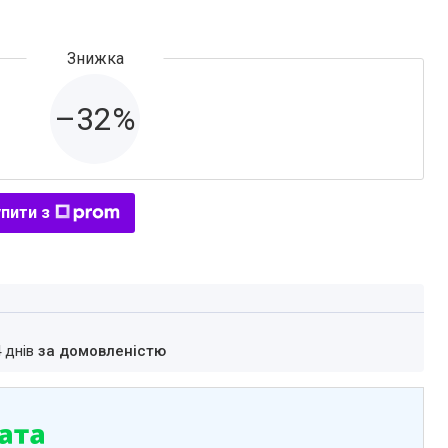
–32%
пити з
4 днів
за домовленістю