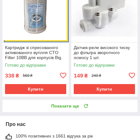
Картридж зі спресованого
Датчик-реле високого тиску
активованого вугілля CTO
до фільтра зворотного
Filter 10BB для корпусів Big
осмосу 1 шт.
Blue 10"
Готово до відправки
Готово до відправки
338
149
₴
₴
560 ₴
240 ₴
Купити
Купити
Показати ще
Про нас
100% позитивних з 1661 відгука за рік