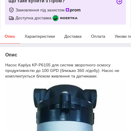
Що таке купити з Пром?
Замовлення під захистом
Доступна доставка
Опис
Характеристики
Доставка
Оплата
Умови п
Опис
Насос Kaplya KP-P6105 для систем зворотного осмосу
продуктивністю до 100 GPD (близько 360 л/добу). Насос не
комплектується блоком живлення та датчиками.