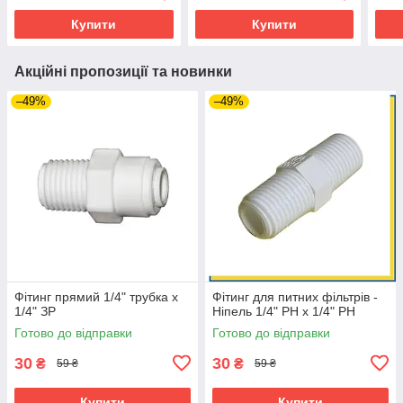
Купити
Купити
Акційні пропозиції та новинки
–49%
–49%
Фітинг прямий 1/4" трубка х
Фітинг для питних фільтрів -
1/4" ЗР
Ніпель 1/4" РН х 1/4" РН
Готово до відправки
Готово до відправки
30
30
₴
₴
59 ₴
59 ₴
Купити
Купити