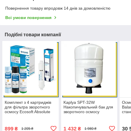
Повернення товару впродовж 14 днів за домовленістю
Всі умови повернення
Подібні товари компанії
Комплект з 4 картриджів
Kaplya SPT-32W
Осмо
для фільтра зворотного
Накопичувальний бак для
Bala
осмосу Ecosoft Absolute
зворотного осмосу
стан
без мінералізатора
металевий 8 літрів
(MO
(корисний об'єм 6 л.)
Філь
магн
899
1 432
30 
₴
₴
1 205 ₴
1 980 ₴