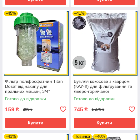
–45%
–41%
Фільтр поліфосфатний Titan
Вугілля кокосове з кварцом
Dosaf від накипу для
(КАУ-К) для фільтрування та
пральних машин, 3/4"
лікеро-горілчаної
промисловості, 5 кг
Готово до відправки
Готово до відправки
159
745
₴
₴
290 ₴
1 270 ₴
Купити
Купити
–41%
Новинка
–40%