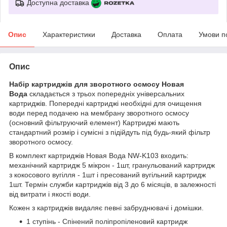
Доступна доставка
Опис
Характеристики
Доставка
Оплата
Умови п
Опис
Набір картриджів для зворотного осмосу Новая
Вода
складається з трьох попередніх універсальних
картриджів. Попередні картриджі необхідні для очищення
води перед подачею на мембрану зворотного осмосу
(основний фільтруючий елемент) Картриджі мають
стандартний розмір і сумісні з підійдуть під будь-який фільтр
зворотного осмосу.
В комплект картриджів Новая Вода NW-K103 входить:
механічний картридж 5 мікрон - 1шт, гранульований картридж
з кокосового вугілля - 1шт і пресований вугільний картридж
1шт. Термін служби картриджів від 3 до 6 місяців, в залежності
від витрати і якості води.
Кожен з картриджів видаляє певні забруднювачі і домішки.
1 ступінь - Спінений поліпропіленовий картридж