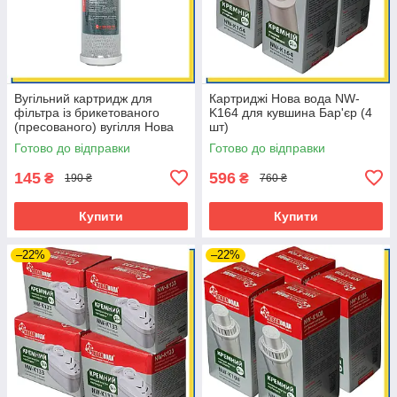
Вугільний картридж для
Картриджі Нова вода NW-
фільтра із брикетованого
K164 для кувшина Бар'єр (4
(пресованого) вугілля Нова
шт)
Вода NW-CB10 (Carbon
Готово до відправки
Готово до відправки
Block)
145
596
₴
₴
190 ₴
760 ₴
Купити
Купити
–22%
–22%