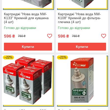
Картриджі "Нова вода NW-
Картриджі "Нова вода NW-
K133" Кремній для кувшина
K108" Кремній до фільтра-
(4 шт)
глечика (4 шт)
Готово до відправки
Готово до відправки
596
596
₴
₴
760 ₴
760 ₴
Купити
Купити
–22%
–21%