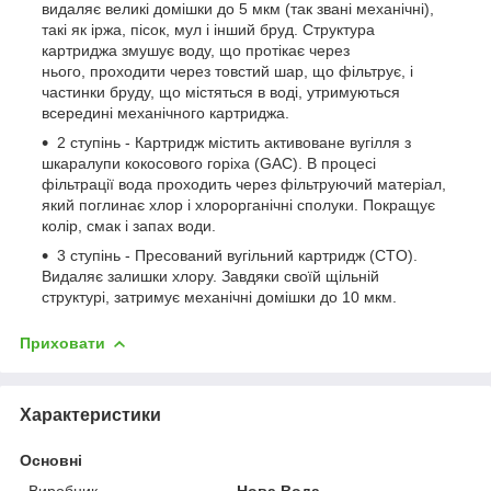
видаляє великі домішки до 5 мкм (так звані механічні),
такі як іржа, пісок, мул і інший бруд. Структура
картриджа змушує воду, що протікає через
нього, проходити через товстий шар, що фільтрує, і
частинки бруду, що містяться в воді, утримуються
всередині механічного картриджа.
2 ступінь - Картридж містить активоване вугілля з
шкаралупи кокосового горіха (GAC). В процесі
фільтрації вода проходить через фільтруючий матеріал,
який поглинає хлор і хлорорганічні сполуки. Покращує
колір, смак і запах води.
3 ступінь - Пресований вугільний картридж (CTO).
Видаляє залишки хлору. Завдяки своїй щільній
структурі, затримує механічні домішки до 10 мкм.
Приховати
Характеристики
Основні
Виробник
Нова Вода