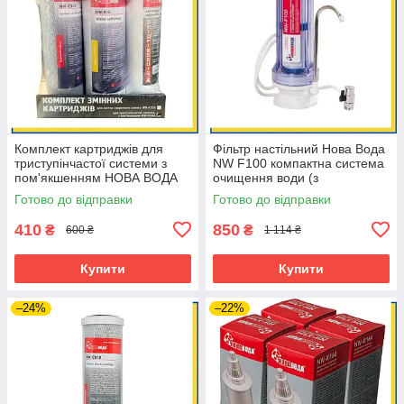
Комплект картриджів для
Фільтр настільний Нова Вода
триступінчастої системи з
NW F100 компактна система
пом'якшенням НОВА ВОДА
очищення води (з
NW-К104 Тріо
дивертором та картриджем)
Готово до відправки
Готово до відправки
410
850
₴
₴
600 ₴
1 114 ₴
Купити
Купити
–24%
–22%