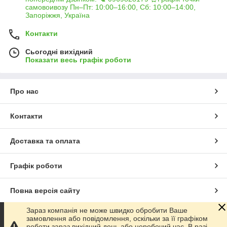
самовоивозу Пн–Пт: 10:00–16:00, Сб: 10:00–14:00,
Запоріжжя, Україна
Контакти
Сьогодні вихідний
Показати весь графік роботи
Про нас
Контакти
Доставка та оплата
Графік роботи
Повна версія сайту
Зараз компанія не може швидко обробити Ваше
Сайт створено на маркетплейсі
Prom.ua
замовлення або повідомлення, оскільки за її графіком
роботи зараз вихідний день або неробочий час. В разі