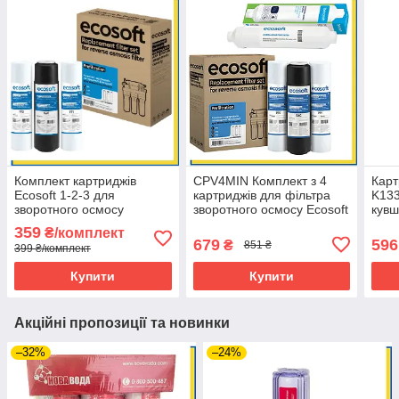
Комплект картриджів
CPV4MIN Комплект з 4
Карт
Ecosoft 1-2-3 для
картриджів для фільтра
K133
зворотного осмосу
зворотного осмосу Ecosoft
кувш
(CPV3ECOSTD) —
Standard PRO
359
₴/комплект
оригінал
679
596
₴
851 ₴
399 ₴/комплект
Купити
Купити
Акційні пропозиції та новинки
–32%
–24%