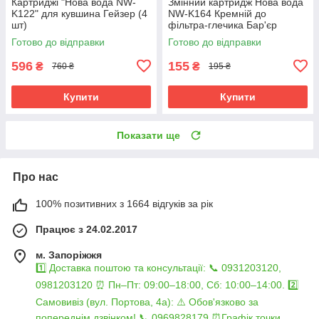
Картриджі "Нова вода NW-
Змінний картридж Нова вода
K122" для кувшина Гейзер (4
NW-K164 Кремній до
шт)
фільтра-глечика Бар'єр
(Україна)
Готово до відправки
Готово до відправки
596
155
₴
₴
760 ₴
195 ₴
Купити
Купити
Показати ще
Про нас
100% позитивних з 1664 відгуків за рік
Працює з 24.02.2017
м. Запоріжжя
1️⃣ Доставка поштою та консультації: 📞 0931203120,
0981203120 ⏰ Пн–Пт: 09:00–18:00, Сб: 10:00–14:00. 2️⃣
Самовивіз (вул. Портова, 4а): ⚠️ Обов'язково за
попереднім дзвінком! 📞 0969828179 ⏰Графік точки