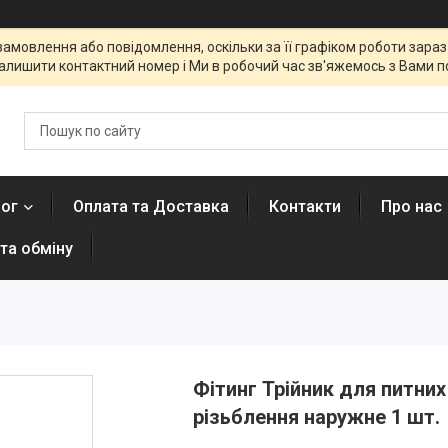
мовлення або повідомлення, оскільки за її графіком роботи зараз 
алишити контактний номер і Ми в робочий час зв'яжемось з Вами п
лог
Оплата та Доставка
Контакти
Про нас
та обміну
Фітинг Трійник для питних
різьблення наружне 1 шт.