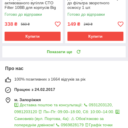
активованого вугілля CTO
до фільтра зворотного
Filter 10BB для корпусів Big
осмосу 1 шт.
Blue 10"
Готово до відправки
Готово до відправки
338
149
₴
₴
560 ₴
240 ₴
Купити
Купити
Показати ще
Про нас
100% позитивних з 1664 відгуків за рік
Працює з 24.02.2017
м. Запоріжжя
1️⃣ Доставка поштою та консультації: 📞 0931203120,
0981203120 ⏰ Пн–Пт: 09:00–18:00, Сб: 10:00–14:00. 2️⃣
Самовивіз (вул. Портова, 4а): ⚠️ Обов'язково за
попереднім дзвінком! 📞 0969828179 ⏰Графік точки