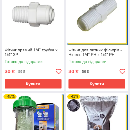
Фітинг прямий 1/4" трубка х
Фітинг для питних фільтрів -
1/4" ЗР
Ніпель 1/4" РН х 1/4" РН
Готово до відправки
Готово до відправки
30
30
₴
₴
59 ₴
59 ₴
Купити
Купити
–45%
–41%