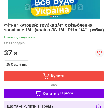
Фітинг кутовий: трубка 1/4" х різьблення
зовнішнє 1/4" (коліно JG 1/4" РН х 1/4" трубка)
Готово до відправки
Опт і роздріб
37
₴
25 ₴
від 5 шт.
Купити
або
Купити з
Що таке купити з Пром?