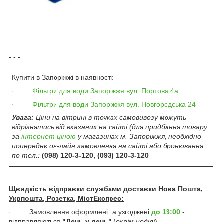
- - -
Купити в Запоріжжі в наявності:
·
Фільтри для води Запор
іжжя
вул. Портова 4а
·
Фільтри для води Запоріжж
я
вул. Новгородська 24
Увага:
Ціни на вітрині в
точках самовивозу
можуть
відрізнятись від вказаних на сайті
(д
ля придбання товару
за
інтернет-ціною
у магазинах м. Запоріжжя
, необхідно
попереднє
он-лайн замовлення
на сайті або бронювання
по тел.:
(098) 120-3-120, (093) 120-3-120
Щвидкість відправки службами доставки Нова Пошта,
Укрпошта, Розетка, МістЕкспрес:
· Замовлення оформлені та узгоджені
до 13:00
-
відправляються
"День у день"
(
окрім неділі
).