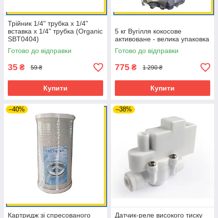
Трійник 1/4" трубка х 1/4"
вставка х 1/4" трубка (Organic
5 кг Вугілля кокосове
SBT0404)
активоване - велика упаковка
Готово до відправки
Готово до відправки
35
775
₴
₴
59 ₴
1 290 ₴
Купити
Купити
–40%
–38%
Картридж зі спресованого
Датчик-реле високого тиску