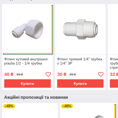
Фітинг кутовий внутрішня
Фітинг прямий 1/4" трубка
Фіти
різьба 1/2 - 1/4 трубка
х 1/4" ЗР
труб
стри
40
30
32
₴
₴
59 ₴
59 ₴
Купити
Купити
Акційні пропозиції та новинки
–49%
–49%