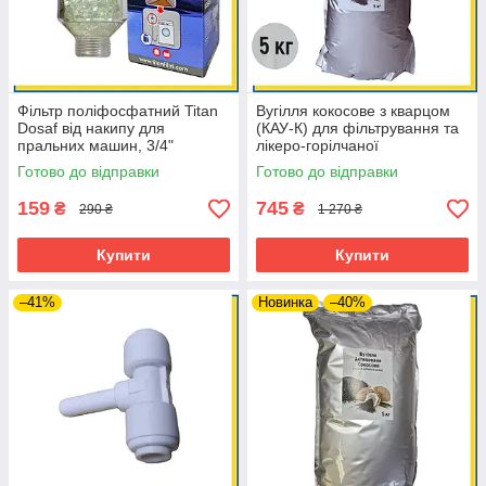
Фільтр поліфосфатний Titan
Вугілля кокосове з кварцом
Dosaf від накипу для
(КАУ-К) для фільтрування та
пральних машин, 3/4"
лікеро-горілчаної
промисловості, 5 кг
Готово до відправки
Готово до відправки
159
745
₴
₴
290 ₴
1 270 ₴
Купити
Купити
–41%
Новинка
–40%