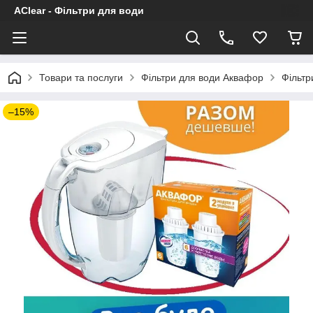
AClear - Фільтри для води
Товари та послуги
Фільтри для води Аквафор
Фільтр
–15%