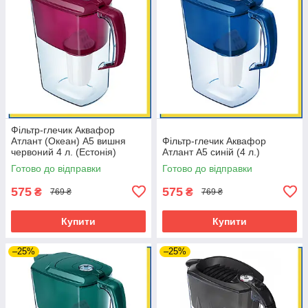
Фільтр-глечик Аквафор
Атлант (Океан) А5 вишня
Фільтр-глечик Аквафор
червоний 4 л. (Естонія)
Атлант А5 синій (4 л.)
Готово до відправки
Готово до відправки
575
575
₴
₴
769 ₴
769 ₴
Купити
Купити
–25%
–25%