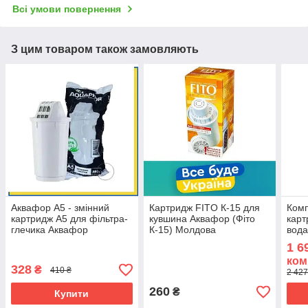
Всі умови повернення
З цим товаром також замовляють
Аквафор А5 - змінний
Картридж FITO К-15 для
Комп
картридж A5 для фільтра-
кувшина Аквафор (Фіто
карт
глечика Аквафор
К-15) Молдова
вода
12 к
1 6
CRV
ком
328
₴
410 ₴
2 427
260
₴
Купити