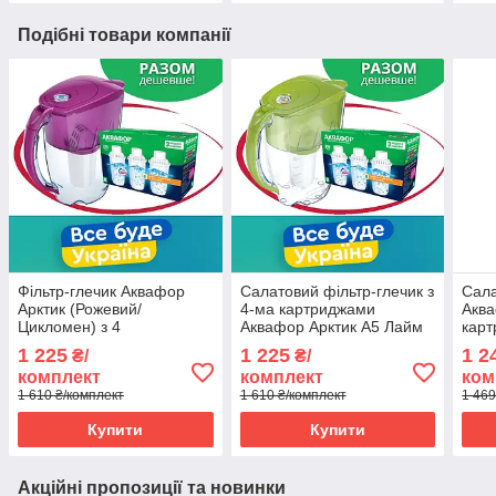
Подібні товари компанії
Фільтр-глечик Аквафор
Салатовий фільтр-глечик з
Сала
Арктик (Рожевий/
4-ма картриджами
Аква
Цикломен) з 4
Аквафор Арктик А5 Лайм
кар
картриджами (1шт А5 +
2.8 л.
1 225
1 225
1 2
₴/
₴/
3шт В8)
комплект
комплект
ком
1 610 ₴/комплект
1 610 ₴/комплект
1 469
Купити
Купити
Акційні пропозиції та новинки