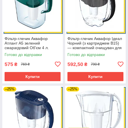
Фільтр-глечик Аквафор
Фільтр-глечик Аквафор Ідеал
Атлант А5 зелений
Чорний (з картриджем В15)
смарагдовий Об'єм 4 л.
— компактний очищувач для
(Естонія)
води (Естонія)
Готово до відправки
Готово до відправки
575
592,50
₴
₴
769 ₴
790 ₴
Купити
Купити
–25%
–25%