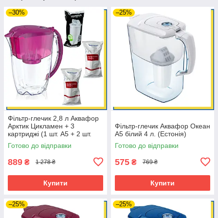
–30%
–25%
Фільтр-глечик 2,8 л Аквафор
Арктик Цикламен + 3
Фільтр-глечик Аквафор Океан
картриджі (1 шт. А5 + 2 шт.
А5 білий 4 л. (Естонія)
Ecosoft)
Готово до відправки
Готово до відправки
889
575
₴
₴
1 278 ₴
769 ₴
Купити
Купити
–25%
–25%