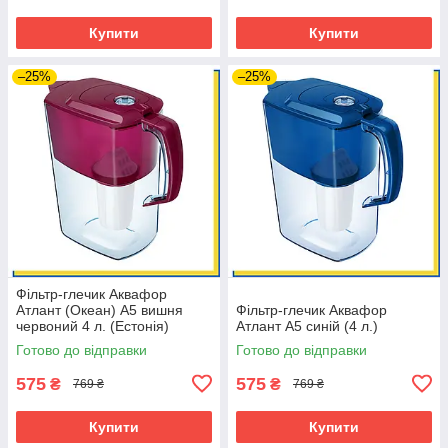
Купити
Купити
–25%
–25%
Фільтр-глечик Аквафор
Атлант (Океан) А5 вишня
Фільтр-глечик Аквафор
червоний 4 л. (Естонія)
Атлант А5 синій (4 л.)
Готово до відправки
Готово до відправки
575
575
₴
₴
769 ₴
769 ₴
Купити
Купити