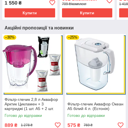
1 550
₴
709 ₴/комплект
1 418
Купити
Купити
Акційні пропозиції та новинки
–30%
–25%
Фільтр-глечик 2,8 л Аквафор
Арктик Цикламен + 3
Фільтр-глечик Аквафор Океан
картриджі (1 шт. А5 + 2 шт.
А5 білий 4 л. (Естонія)
Ecosoft)
Готово до відправки
Готово до відправки
889
575
₴
₴
1 278 ₴
769 ₴