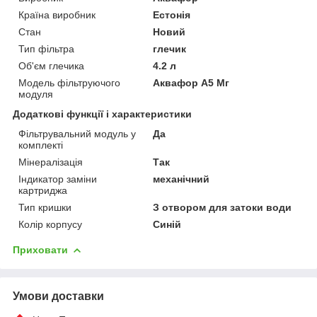
Країна виробник
Естонія
Стан
Новий
Тип фільтра
глечик
Об'єм глечика
4.2 л
Модель фільтруючого
Аквафор А5 Мг
модуля
Додаткові функції і характеристики
Фільтрувальний модуль у
Да
комплекті
Мінералізація
Так
Індикатор заміни
механічний
картриджа
Тип кришки
З отвором для затоки води
Колір корпусу
Синій
Приховати
Умови доставки