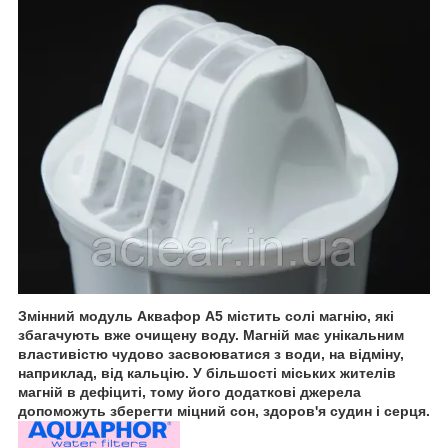
Змінний модуль Аквафор A5 містить солі магнію, які
збагачують вже очищену воду. Магній має унікальним
властивістю чудово засвоюватися з води, на відміну,
наприклад, від кальцію. У більшості міських жителів
магній в дефіциті, тому його додаткові джерела
допоможуть зберегти міцний сон, здоров'я судин і серця.