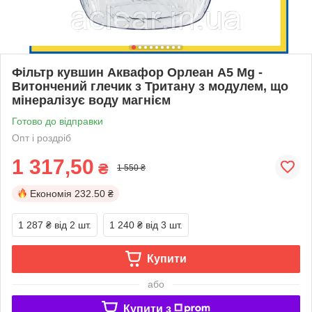
Фільтр кувшин Аквафор Орлеан A5 Mg -
Витончений глечик з Тритану з модулем, що
мінералізує воду магнієм
Готово до відправки
Опт і роздріб
1 317,50
₴
1 550 ₴
Економія
232.50 ₴
1 287 ₴
від 2 шт.
1 240 ₴
від 3 шт.
Купити
або
Купити з