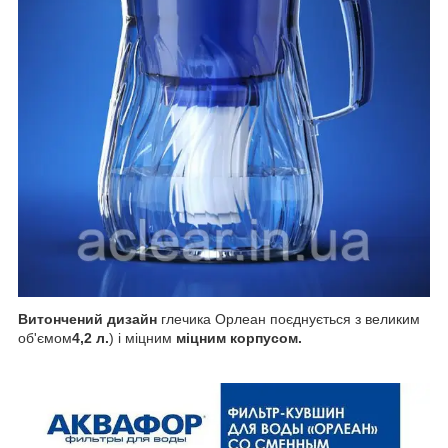
Витончений дизайн
глечика Орлеан поєднується з великим
об'ємом
4,2 л.
) і міцним
міцним корпусом.