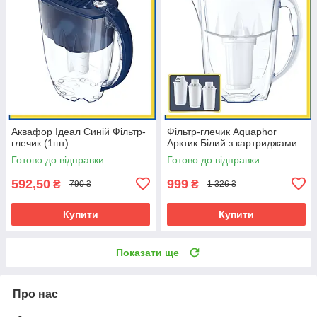
Аквафор Ідеал Синій Фільтр-
Фільтр-глечик Aquaphor
глечик (1шт)
Арктик Білий з картриджами
Готово до відправки
Готово до відправки
592,50
999
₴
₴
790 ₴
1 326 ₴
Купити
Купити
Показати ще
Про нас