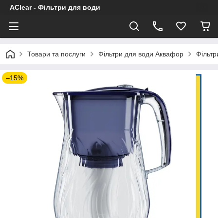
AClear - Фільтри для води
Товари та послуги
Фільтри для води Аквафор
Фільтр
–15%