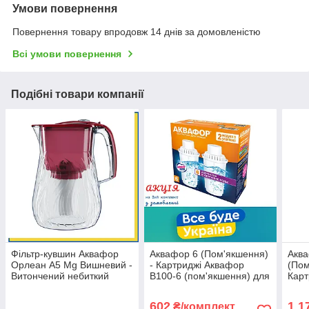
Умови повернення
Повернення товару впродовж 14 днів за домовленістю
Всі умови повернення
Подібні товари компанії
Фільтр-кувшин Аквафор
Аквафор 6 (Пом'якшення)
Акв
Орлеан A5 Mg Вишневий -
- Картриджі Аквафор
(Пом
Витончений небиткий
В100-6 (пом'якшення) для
Карт
глечик з модулем
фільтра-глечика Аквафор
6 (п
мінералізує воду магнієм
(Комплект: 2 шт.)
філь
602
1 1
₴/комплект
(4 к