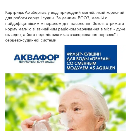
Картридж A5 зберігає у воді природний магній, який корисний
для роботи серця і судин. За даними ВООЗ, магній є
найдефіцитнішим мінералом для населення Землі: отримати
норму магнію зі звичайним раціоном харчування в місті - дуже
складно, а його недолік викликає захворювання нервової і
серцево-судинної системи.