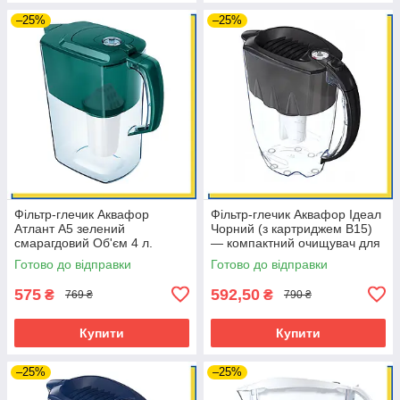
–25%
–25%
Фільтр-глечик Аквафор
Фільтр-глечик Аквафор Ідеал
Атлант А5 зелений
Чорний (з картриджем В15)
смарагдовий Об'єм 4 л.
— компактний очищувач для
(Естонія)
води (Естонія)
Готово до відправки
Готово до відправки
575
592,50
₴
₴
769 ₴
790 ₴
Купити
Купити
–25%
–25%