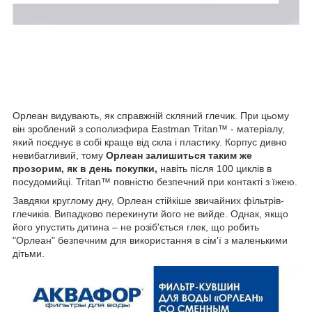
Орлеан видувають, як справжній скляний глечик. При цьому
він зроблений з сополиэфира Eastman Tritan™ - матеріалу,
який поєднує в собі краще від скла і пластику. Корпус дивно
невибагливий, тому
Орлеан залишиться таким же
прозорим, як в день покупки,
навіть після 100 циклів в
посудомийці. Tritan™ повністю безпечний при контакті з їжею.
Завдяки круглому дну, Орлеан стійкіше звичайних фільтрів-
глечиків. Випадково перекинути його не вийде. Однак, якщо
його упустить дитина – не розіб'ється глек, що робить
"Орлеан" безпечним для використання в сім'ї з маленькими
дітьми.