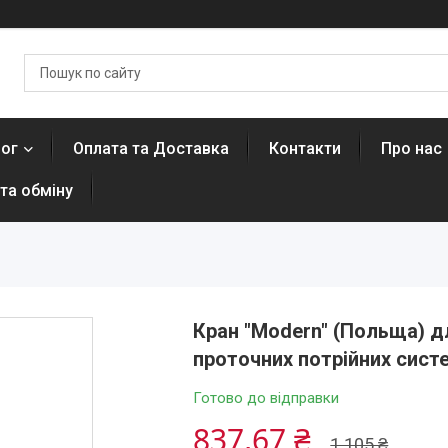
лог
Оплата та Доставка
Контакти
Про нас
та обміну
Кран "Modern" (Польща) д
проточних потрійних сист
Готово до відправки
837,67 ₴
1 105 ₴