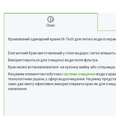
Опис
Хромований одинарний кранік Hi-Tech для питної води із кера
Елегантний Кран виготовлений у стилі модерн і легко впишетьс
Використовується для очищеної води після фільтра.
Кран може встановлюватися на кухонну мийку або стільницю
Кінцевим елементом побутової
системи очищення
води є кран
технологічних рішень у сфері водоочищення. На ринку предста
само дає змогу ефективно використовувати кран як для очищено
напилення.