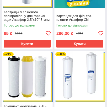
Картридж зі спіненого
поліпропілену для гарячої
Картридж для фільтра-
води Аквафор 2,5"х10" 5 мкм
пляшки Аквафор Сіті
(виробництво 2021 р.)
Готово до відправки
Готово до відправки
65
286,30
₴
₴
125 ₴
409 ₴
Купити
Купити
–21%
–20%
Комплект картриджів B510-