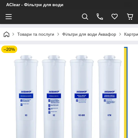
AClear - Фільтри для води
Товари та послуги
Фільтри для води Аквафор
Картр
–20%