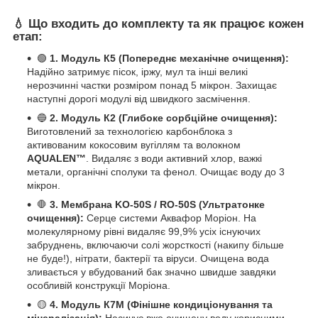
💧 Що входить до комплекту та як працює кожен
етап:
🟢
1. Модуль К5 (Попереднє механічне очищення):
Надійно затримує пісок, іржу, мул та інші великі
нерозчинні частки розміром понад 5 мікрон. Захищає
наступні дорогі модулі від швидкого засмічення.
🔵
2. Модуль К2 (Глибоке сорбційне очищення):
Виготовлений за технологією карбонблока з
активованим кокосовим вугіллям та волокном
AQUALEN™
. Видаляє з води активний хлор, важкі
метали, органічні сполуки та фенол. Очищає воду до 3
мікрон.
🛑
3. Мембрана KO-50S / RO-50S (Ультратонке
очищення):
Серце системи Аквафор Моріон. На
молекулярному рівні видаляє 99,9% усіх існуючих
забруднень, включаючи солі жорсткості (накипу більше
не буде!), нітрати, бактерії та віруси. Очищена вода
зливається у вбудований бак значно швидше завдяки
особливій конструкції Моріона.
🟡
4. Модуль К7М (Фінішне кондиціонування та
мінералізація):
Насичує вже очищену воду корисними