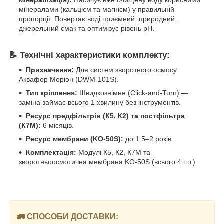
мінералами (кальцієм та магнієм) у правильній
пропорції. Повертає воді приємний, природний,
джерельний смак та оптимізує рівень pH.
📝 Технічні характеристики комплекту:
Призначення:
Для систем зворотного осмосу
Аквафор Моріон (DWM-101S).
Тип кріплення:
Швидкознімне (Click-and-Turn) —
заміна займає всього 1 хвилину без інструментів.
Ресурс предфільтрів (К5, К2) та постфільтра
(К7М):
6 місяців.
Ресурс мембрани (KO-50S):
до 1.5–2 років.
Комплектація:
Модулі К5, К2, К7М та
зворотньоосмотична мембрана KO-50S (всього 4 шт.)
🚛 СПОСОБИ ДОСТАВКИ: