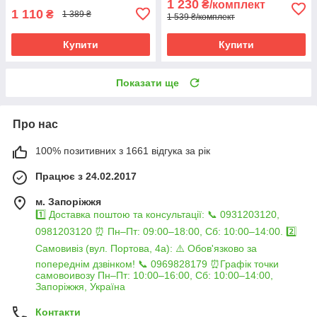
1 230
₴/комплект
1 110
₴
1 389 ₴
1 539 ₴/комплект
Купити
Купити
Показати ще
Про нас
100% позитивних з 1661 відгука за рік
Працює з 24.02.2017
м. Запоріжжя
1️⃣ Доставка поштою та консультації: 📞 0931203120,
0981203120 ⏰ Пн–Пт: 09:00–18:00, Сб: 10:00–14:00. 2️⃣
Самовивіз (вул. Портова, 4а): ⚠️ Обов'язково за
попереднім дзвінком! 📞 0969828179 ⏰Графік точки
самовоивозу Пн–Пт: 10:00–16:00, Сб: 10:00–14:00,
Запоріжжя, Україна
Контакти