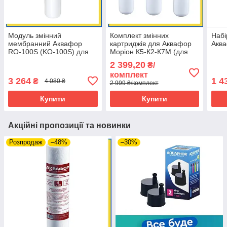
Модуль змінний
Комплект змінних
Набі
мембранний Аквафор
картриджів для Аквафор
Аква
RО-100S (KО-100S) для
Моріон К5-К2-К7М (для
Морион 100gpd
DWM-101S и DWM-101
2 399,20
₴/
(без мембраны)
комплект
3 264
1 4
₴
4 080 ₴
2 999 ₴/комплект
Купити
Купити
Акційні пропозиції та новинки
Розпродаж
–48%
–30%