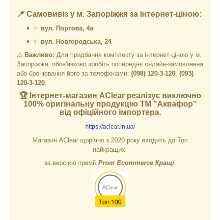
📍 Самовивіз у м. Запоріжжя за інтернет-ціною:
✨
вул. Портова, 4а
✨
вул. Новгородська, 24
⚠️
Важливо:
Для придбання комплекту за інтернет-ціною у м.
Запоріжжя, обов'язково зробіть попереднє онлайн-замовлення
або бронювання його за телефонами:
(098) 120-3-120
,
(093)
120-3-120
.
🏆 Інтернет-магазин
AClear
реалізує виключно
100% оригінальну продукцію ТМ "Аквафор"
від офіційного імпортера.
https://aclear.in.ua/
Магазин AClear щорічно з 2020 року входить до Топ
найкращих
за версією премії
Prom Ecommerce Кращі
.