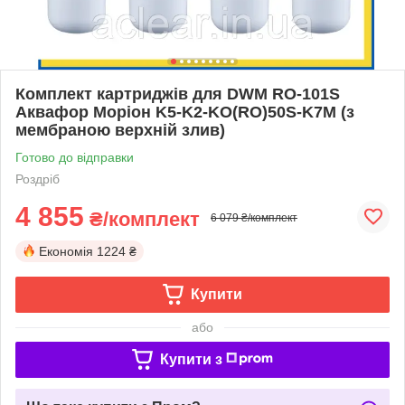
Комплект картриджів для DWM RO‑101S
Аквафор Моріон K5-K2-KO(RO)50S-K7M (з
мембраною верхній злив)
Готово до відправки
Роздріб
4 855
₴/комплект
6 079 ₴/комплект
Економія
1224 ₴
Купити
або
Купити з