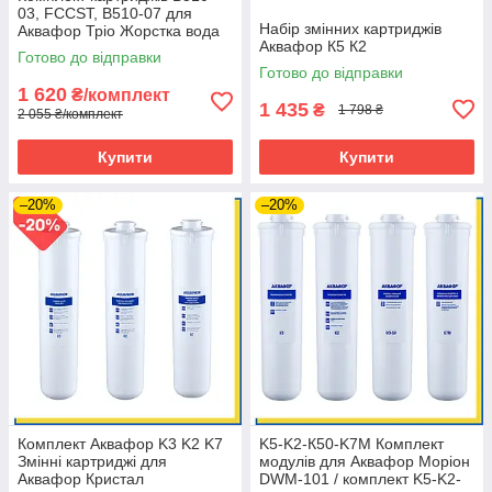
03, FCCST, B510-07 для
Набір змінних картриджів
Аквафор Тріо Жорстка вода
Аквафор К5 К2
(аналог 03-04-07)
Готово до відправки
Готово до відправки
1 620
₴/комплект
1 435
₴
1 798 ₴
2 055 ₴/комплект
Купити
Купити
–20%
–20%
Комплект Аквафор K3 K2 K7
K5-K2-К50-K7M Комплект
Змінні картриджі для
модулів для Аквафор Моріон
Аквафор Кристал
DWM-101 / комплект K5-K2-