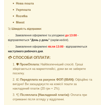
Нова пошта
Укрпошта
Rozetka
Meest
🚀
Швидкість відправки:
·
Замовлення оформлені та узгоджені
до 13:00
-
відправляються
"День у день"
(
окрім неділі
).
·
Замовлення оформлені
після 13:00
- відправляються
наступного робочого дня
.
💳 СПОСОБИ ОПЛАТИ:
🛡️
ПромОплата:
Найбезпечніший спосіб. Гроші
зберігаються на маркетплейсі, доки ви не заберете
посилку.
💵
Передплата на рахунок ФОП (IBAN):
Офіційно та
вигідно! Ви заощаджуєте на комісії пошти за
накладений платіж (20 грн + 2%).
📮
Післяплата (Накладений платіж):
Оплата при
отриманні після огляду у відділенні.