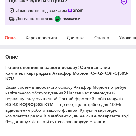
Що таке купити з Пром?
Замовлення під захистом
Доступна доставка
Опис
Характеристики
Доставка
Оплата
Умови п
Опис
Повне оновлення вашого осмосу: Оригінальний
комплект картриджів Аквафор Моріон K5-K2-KO(RO)50S-
K7M
Ваша система зворотного осмосу Аквафор Моріон потребує
капітального обслуговування? Настав час повернути їй
первинну силу очищення! Повний фірмовий набір модулів
K5-K2-KO(RO)50S-K7M
— це все, що потрібно для 100%
відновлення роботи вашого фільтра. Купуючи картриджі
комплектом разом із мембраною, ви не лише повертаєте воді
бездоганну якість, а й суттєво заощаджуєте кошти.