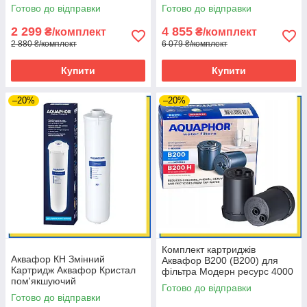
K7M-К50 (нижній дренаж
Готово до відправки
Готово до відправки
мембрани К50)
2 299
4 855
₴/комплект
₴/комплект
2 880 ₴/комплект
6 079 ₴/комплект
Купити
Купити
–20%
–20%
Комплект картриджів
Аквафор КН Змінний
Аквафор В200 (B200) для
Картридж Аквафор Кристал
фільтра Модерн ресурс 4000
пом'якшуючий
л (Естонія) оригінал
Готово до відправки
Готово до відправки